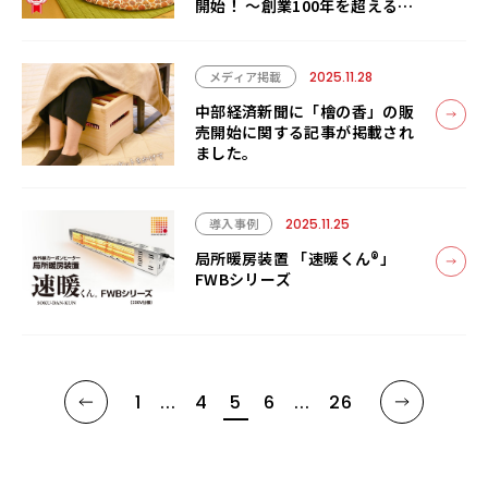
開始！ ～創業100年を超える老
舗３社による日本製こたつ～
メディア掲載
2025.11.28
中部経済新聞に「檜の香」の販
売開始に関する記事が掲載され
ました。
導入事例
2025.11.25
局所暖房装置 「速暖くん®」
FWBシリーズ
1
...
4
5
6
...
26